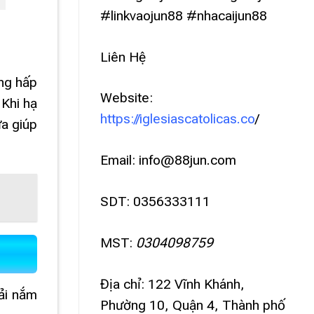
#linkvaojun88 #nhacaijun88
Liên Hệ
ng hấp
Website:
 Khi hạ
https://iglesiascatolicas.co
/
ừa giúp
Email:
info@88jun.com
SDT: 0356333111
MST:
0304098759
Địa chỉ: 122 Vĩnh Khánh,
hải nắm
Phường 10, Quận 4, Thành phố