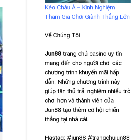
Kèo Châu Á – Kinh Nghiệm
Tham Gia Chơi Giành Thắng Lớn
Về Chúng Tôi
Jun88
trang chủ casino uy tín
mang đến cho người chơi các
chương trình khuyến mãi hấp
dẫn. Những chương trình này
giúp tân thủ trải nghiệm nhiều trò
chơi hơn và thành viên của
Jun88 tạo thêm cơ hội chiến
thắng tại nhà cái.
Hastag: #jun88 #trangchujun88