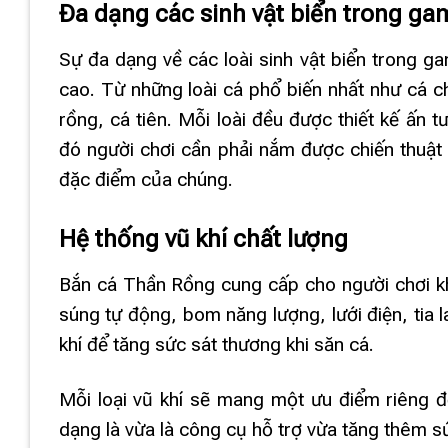
Đa dạng các sinh vật biển trong g
Sự đa dạng về các loài sinh vật biển trong 
cao. Từ những loài cá phổ biến nhất như cá 
rồng, cá tiên. Mỗi loài đều được thiết kế ấn
đó người chơi cần phải nắm được chiến thuật 
đặc điểm của chúng.
Hệ thống vũ khí chất lượng
Bắn cá Thần Rồng cung cấp cho người chơi kh
súng tự động, bom năng lượng, lưới điện, tia 
khí để tăng sức sát thương khi săn cá.
Mỗi loại vũ khí sẽ mang một ưu điểm riêng đ
dạng là vừa là công cụ hỗ trợ vừa tăng thêm s