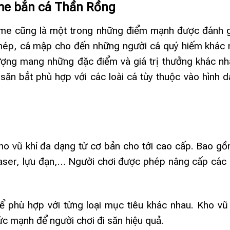
ame bắn cá Thần Rồng
game cũng là một trong những điểm mạnh được đánh g
chép, cá mập cho đến những người cá quý hiếm khác 
 tượng mang những đặc điểm và giá trị thưởng khác n
săn bắt phù hợp với các loài cá tùy thuộc vào hình 
o vũ khí đa dạng từ cơ bản cho tới cao cấp. Bao gồ
laser, lựu đạn,… Người chơi được phép nâng cấp các 
ể phù hợp với từng loại mục tiêu khác nhau. Kho vũ 
ức mạnh để người chơi đi săn hiệu quả.