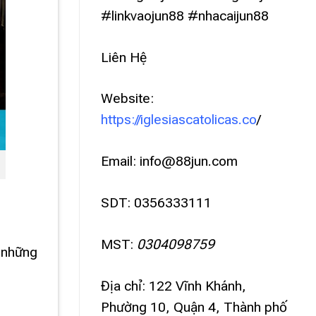
#linkvaojun88 #nhacaijun88
Liên Hệ
Website:
https://iglesiascatolicas.co
/
Email:
info@88jun.com
SDT: 0356333111
MST:
0304098759
 những
Địa chỉ: 122 Vĩnh Khánh,
Phường 10, Quận 4, Thành phố