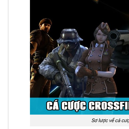
Sơ lược về cá cư