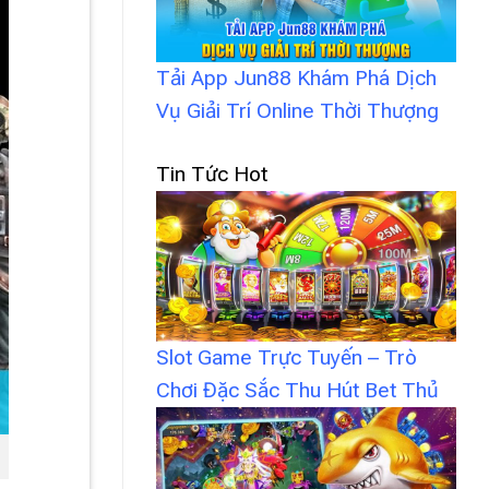
Tải App Jun88 Khám Phá Dịch
Vụ Giải Trí Online Thời Thượng
Tin Tức Hot
Slot Game Trực Tuyến – Trò
Chơi Đặc Sắc Thu Hút Bet Thủ