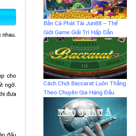
Bắn Cá Phát Tài Jun88 – Thế
Giới Game Giải Trí Hấp Dẫn
c nhau.
ộp cho
Cách Chơi Baccarat Luôn Thắng
t ngờ.
Theo Chuyên Gia Hàng Đầu
khi đưa
rận đấu