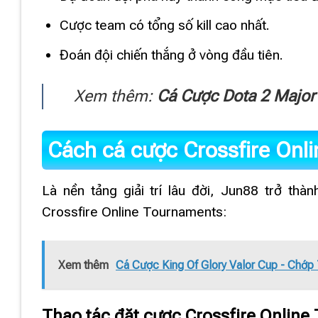
Cược team có tổng số kill cao nhất.
Đoán đội chiến thắng ở vòng đầu tiên.
Xem thêm:
Cá Cược Dota 2 Major
Cách cá cược Crossfire Onl
Là nền tảng giải trí lâu đời, Jun88 trở th
Crossfire Online Tournaments:
Xem thêm
Cá Cược King Of Glory Valor Cup - Chớ
Thao tác đặt cược Crossfire Online