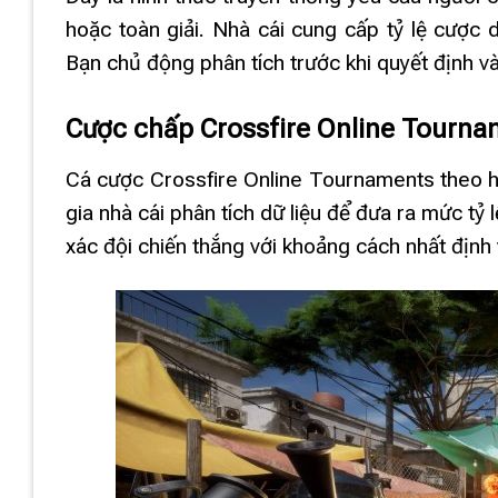
hoặc toàn giải. Nhà cái cung cấp tỷ lệ cược
Bạn chủ động phân tích trước khi quyết định và
Cược chấp Crossfire Online Tourna
Cá cược Crossfire Online Tournaments theo h
gia nhà cái phân tích dữ liệu để đưa ra mức tỷ
xác đội chiến thắng với khoảng cách nhất định 