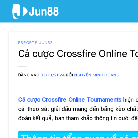
Bỏ
qua
nội
dung
ESPORTS JUN88
Cá cược Crossfire Online 
ĐĂNG VÀO
01/11/2024
BỞI
NGUYỄN MINH HOÀNG
Cá cược Crossfire Online Tournaments
hiện đ
cái theo sát giải đấu mang đến bảng kèo chất
đoán kết quả, bạn tham khảo thông tin dưới đâ