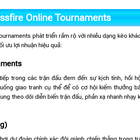
ossfire Online Tournaments
ournaments phát triển rầm rộ với nhiều dạng kèo khá
i ưu lợi nhuận hiệu quả:
naments
iếp trong các trận đấu đem đến sự kịch tính, hồi h
huống giao tranh cụ thể để có cơ hội kiếm thưởng bấ
trung theo dõi diễn biến trận đấu, phản xạ nhanh nhạy 
ng)
hơi dự đoán chính xác đội giành chiến thắng trong t