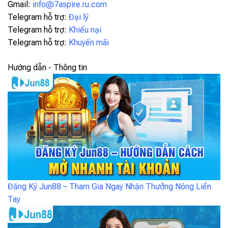
Gmail:
info@7aspire.ru.com
Telegram hỗ trợ:
Đại lý
Telegram hỗ trợ:
Khiếu nại
Telegram hỗ trợ:
Khuyến mãi
Hướng dẫn - Thông tin
Đăng Ký Jun88 – Tham Gia Ngay Nhận Thưởng Nóng Liền
Tay