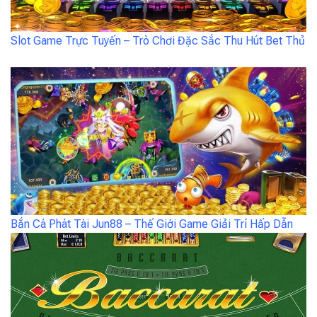
Slot Game Trực Tuyến – Trò Chơi Đặc Sắc Thu Hút Bet Thủ
Bắn Cá Phát Tài Jun88 – Thế Giới Game Giải Trí Hấp Dẫn