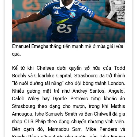
Emanuel Emegha thăng tiến mạnh mẽ ở mùa giải vừa
qua.
Kể từ khi Chelsea dưới quyền sở hữu của Todd
Boehly và Clearlake Capital, Strasbourg đã trở thành
“lò nuôi dưỡng tài năng” cho đội bóng thành London.
Nhiều gương mặt trẻ như Andrey Santos, Angelo,
Caleb Wiley hay Djorde Petrovic từng khoác áo
Strasbourg theo dạng cho mượn, trong khi Mathis
Amougou, Ishe Samuels Smith và Ben Chilwell đã gia
nhập CLB Pháp theo dạng chuyển nhượng vĩnh viễn.
Bên cạnh đó, Mamadou Sarr, Mike Penders và
Kendry Páez cũng được cho mượn, còn Julio Enciso