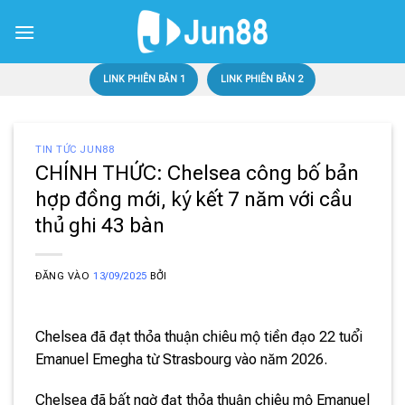
Bỏ
qua
nội
dung
LINK PHIÊN BẢN 1
LINK PHIÊN BẢN 2
TIN TỨC JUN88
CHÍNH THỨC: Chelsea công bố bản
hợp đồng mới, ký kết 7 năm với cầu
thủ ghi 43 bàn
ĐĂNG VÀO
13/09/2025
BỞI
Chelsea đã đạt thỏa thuận chiêu mộ tiền đạo 22 tuổi
Emanuel Emegha từ Strasbourg vào năm 2026.
Chelsea đã bất ngờ đạt thỏa thuận chiêu mộ Emanuel