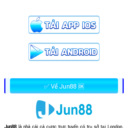
✅ Về Jun88 🆗
Jun88
là nhà cái cá cược trực tuyến có trụ sở tại London,