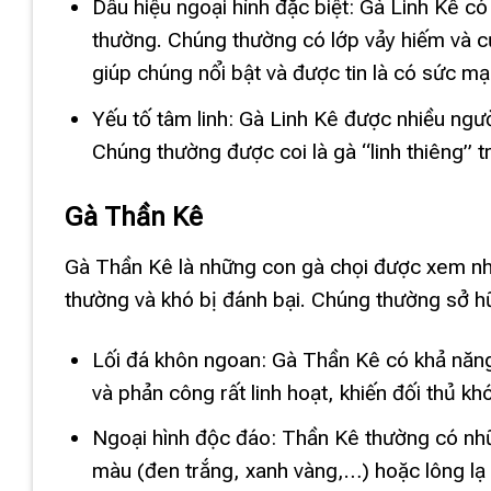
Dấu hiệu ngoại hình đặc biệt: Gà Linh Kê c
thường. Chúng thường có lớp vảy hiếm và 
giúp chúng nổi bật và được tin là có sức mạ
Yếu tố tâm linh: Gà Linh Kê được nhiều ngư
Chúng thường được coi là gà “linh thiêng” 
Gà Thần Kê
Gà Thần Kê là những con gà chọi được xem như
thường và khó bị đánh bại. Chúng thường sở h
Lối đá khôn ngoan: Gà Thần Kê có khả năng
và phản công rất linh hoạt, khiến đối thủ kh
Ngoại hình độc đáo: Thần Kê thường có nhữn
màu (đen trắng, xanh vàng,…) hoặc lông lạ 