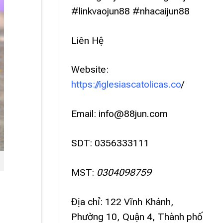
#linkvaojun88 #nhacaijun88
Liên Hệ
Website:
https://iglesiascatolicas.co
/
Email:
info@88jun.com
SDT: 0356333111
MST:
0304098759
Địa chỉ: 122 Vĩnh Khánh,
Phường 10, Quận 4, Thành phố