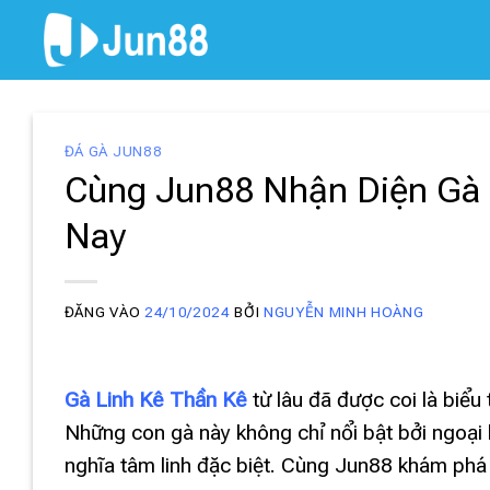
Bỏ
qua
nội
dung
ĐÁ GÀ JUN88
Cùng Jun88 Nhận Diện Gà 
Nay
ĐĂNG VÀO
24/10/2024
BỞI
NGUYỄN MINH HOÀNG
Gà Linh Kê Thần Kê
từ lâu đã được coi là biể
Những con gà này không chỉ nổi bật bởi ngoại 
nghĩa tâm linh đặc biệt. Cùng Jun88 khám phá