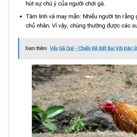
hút sự chú ý của người chơi gà.
Tâm linh và may mắn: Nhiều người tin rằn
chủ nhân. Vì vậy, chúng thường được các sư
Xem thêm
Vảy Gà Quý - Chiến Kê Bất Bại Với Đặc 