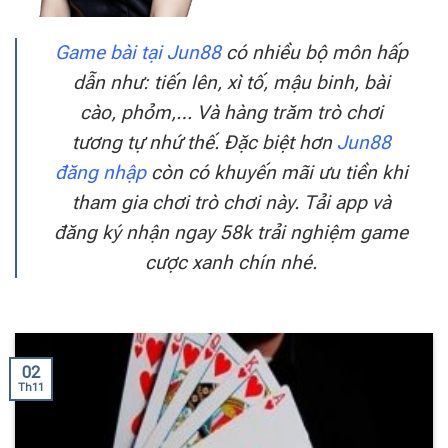
Game bài tại Jun88
có nhiều bộ môn hấp
dẫn như: tiến lên, xì tố, mậu binh, bài
cào, phỏm,… Và hàng trăm trò chơi
tương tự nhứ thế. Đặc biệt hơn
Jun88
đăng nhập
còn có khuyến mãi ưu tiền khi
tham gia chơi trò chơi này. Tải app và
đăng ký nhận ngay 58k trải nghiệm game
cược xanh chín nhé.
02
Th11