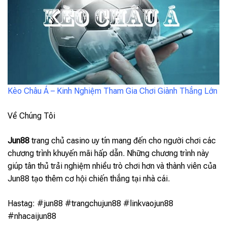
Kèo Châu Á – Kinh Nghiệm Tham Gia Chơi Giành Thắng Lớn
Về Chúng Tôi
Jun88
trang chủ casino uy tín mang đến cho người chơi các
chương trình khuyến mãi hấp dẫn. Những chương trình này
giúp tân thủ trải nghiệm nhiều trò chơi hơn và thành viên của
Jun88 tạo thêm cơ hội chiến thắng tại nhà cái.
Hastag: #jun88 #trangchujun88 #linkvaojun88
#nhacaijun88