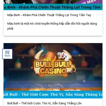
Mậu Binh – Khám Phá Chiến Thuật Thắng Lợi Trong Tầm Tay
Mậu binh là một trò chơi truyền thống hấp dẫn đòi hỏi người dùng
phải
02
Th11
Bull Bull – Thế Giới Cược Thú Vị, Sẵn Sàng Thắng Lớn