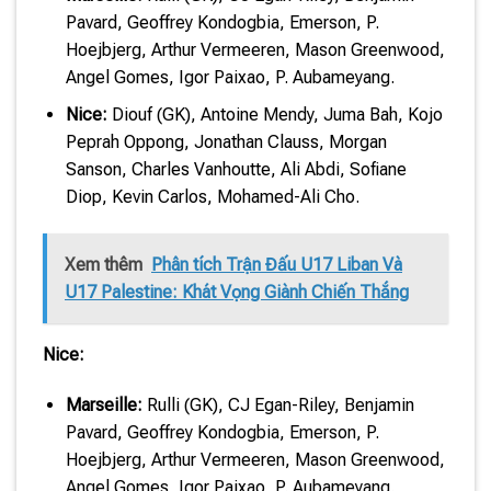
Pavard, Geoffrey Kondogbia, Emerson, P.
Hoejbjerg, Arthur Vermeeren, Mason Greenwood,
Angel Gomes, Igor Paixao, P. Aubameyang.
Nice:
Diouf (GK), Antoine Mendy, Juma Bah, Kojo
Peprah Oppong, Jonathan Clauss, Morgan
Sanson, Charles Vanhoutte, Ali Abdi, Sofiane
Diop, Kevin Carlos, Mohamed-Ali Cho.
Xem thêm
Phân tích Trận Đấu U17 Liban Và
U17 Palestine: Khát Vọng Giành Chiến Thắng
Nice:
Marseille:
Rulli (GK), CJ Egan-Riley, Benjamin
Pavard, Geoffrey Kondogbia, Emerson, P.
Hoejbjerg, Arthur Vermeeren, Mason Greenwood,
Angel Gomes, Igor Paixao, P. Aubameyang.