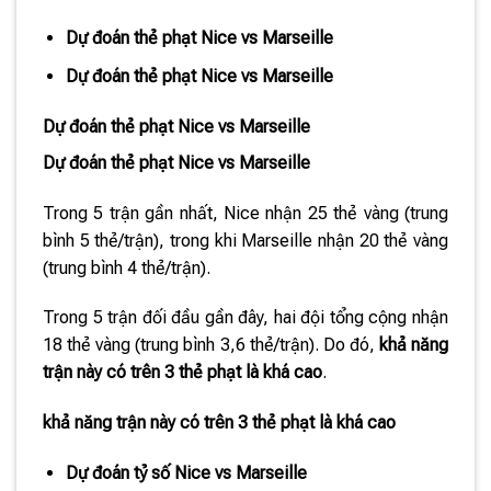
Dự đoán thẻ phạt Nice vs Marseille
Dự đoán thẻ phạt Nice vs Marseille
Dự đoán thẻ phạt Nice vs Marseille
Dự đoán thẻ phạt Nice vs Marseille
Trong 5 trận gần nhất, Nice nhận 25 thẻ vàng (trung
bình 5 thẻ/trận), trong khi Marseille nhận 20 thẻ vàng
(trung bình 4 thẻ/trận).
Trong 5 trận đối đầu gần đây, hai đội tổng cộng nhận
18 thẻ vàng (trung bình 3,6 thẻ/trận). Do đó,
khả năng
trận này có trên 3 thẻ phạt là khá cao
.
khả năng trận này có trên 3 thẻ phạt là khá cao
Dự đoán tỷ số Nice vs Marseille