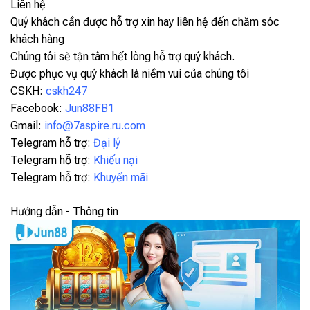
Liên hệ
Quý khách cần được hỗ trợ xin hay liên hệ đến chăm sóc
khách hàng
Chúng tôi sẽ tận tâm hết lòng hỗ trợ quý khách.
Được phục vụ quý khách là niềm vui của chúng tôi
CSKH:
cskh247
Facebook:
Jun88FB1
Gmail:
info@7aspire.ru.com
Telegram hỗ trợ:
Đại lý
Telegram hỗ trợ:
Khiếu nại
Telegram hỗ trợ:
Khuyến mãi
Hướng dẫn - Thông tin