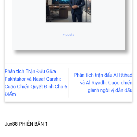
+ posts
Phân tích Trận Đấu Giữa
Phân tích trận đấu Al Ittihad
Pakhtakor và Nasaf Qarshi:
và Al Riyadh: Cuộc chiến
Cuộc Chiến Quyết Định Cho 6
giành ngôi vị dẫn đầu
Điểm
Jun88
PHIÊN BẢN 1