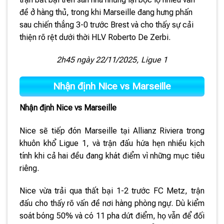
đề ở hàng thủ, trong khi Marseille đang hưng phấn
sau chiến thắng 3-0 trước Brest và cho thấy sự cải
thiện rõ rệt dưới thời HLV Roberto De Zerbi.
2h45 ngày 22/11/2025, Ligue 1
Nhận định Nice vs Marseille
Nhận định Nice vs Marseille
Nice sẽ tiếp đón Marseille tại Allianz Riviera trong
khuôn khổ Ligue 1, và trận đấu hứa hẹn nhiều kịch
tính khi cả hai đều đang khát điểm vì những mục tiêu
riêng.
Nice vừa trải qua thất bại 1-2 trước FC Metz, trận
đấu cho thấy rõ vấn đề nơi hàng phòng ngự. Dù kiểm
soát bóng 50% và có 11 pha dứt điểm, họ vẫn để đối