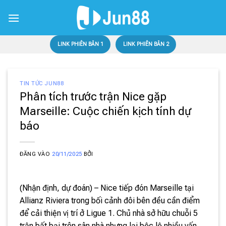
Bỏ
qua
nội
dung
LINK PHIÊN BẢN 1
LINK PHIÊN BẢN 2
TIN TỨC JUN88
Phân tích trước trận Nice gặp
Marseille: Cuộc chiến kịch tính dự
báo
ĐĂNG VÀO
20/11/2025
BỞI
(Nhận định, dự đoán) – Nice tiếp đón Marseille tại
Allianz Riviera trong bối cảnh đôi bên đều cần điểm
để cải thiện vị trí ở Ligue 1. Chủ nhà sở hữu chuỗi 5
trận bất bại trên sân nhà nhưng lại bộc lộ nhiều vấn