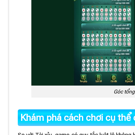
Góc tổng
Khám phá cách chơi cụ thể 
So với Tài xỉu, game có quy tắc luật lệ không