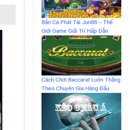
Bắn Cá Phát Tài Jun88 – Thế
Giới Game Giải Trí Hấp Dẫn
Cách Chơi Baccarat Luôn Thắng
Theo Chuyên Gia Hàng Đầu