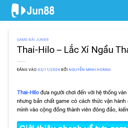
Bỏ
qua
nội
dung
GAME BÀI JUN88
Thai-Hilo – Lắc Xí Ngầu Th
ĐĂNG VÀO
02/11/2024
BỞI
NGUYỄN MINH HOÀNG
Thai-Hilo
đưa người chơi đến với hệ thống vá
nhưng bản chất game có cách thức vận hành gi
mình vào cộng đồng thành viên đông đảo, kiế