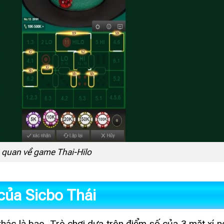
 quan về game Thai-Hilo
của Sicbo Thái
 khác là bao. Trò chơi dựa trên điểm số của 3 mặt xí 