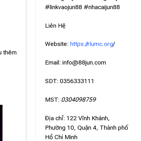
#linkvaojun88 #nhacaijun88
Liên Hệ
Website:
https://rlumc.org
/
ấu thêm
Email:
info@88jun.com
SDT: 0356333111
MST:
0304098759
Địa chỉ: 122 Vĩnh Khánh,
Phường 10, Quận 4, Thành phố
Hồ Chí Minh