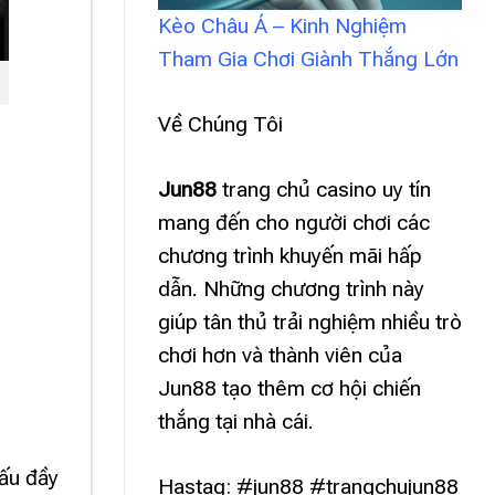
Kèo Châu Á – Kinh Nghiệm
Tham Gia Chơi Giành Thắng Lớn
Về Chúng Tôi
Jun88
trang chủ casino uy tín
mang đến cho người chơi các
chương trình khuyến mãi hấp
dẫn. Những chương trình này
giúp tân thủ trải nghiệm nhiều trò
chơi hơn và thành viên của
Jun88 tạo thêm cơ hội chiến
thắng tại nhà cái.
tấu đầy
Hastag: #jun88 #trangchujun88