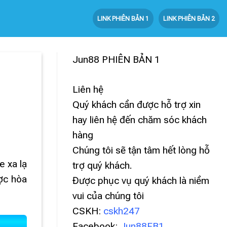
LINK PHIÊN BẢN 1
LINK PHIÊN BẢN 2
Jun88
PHIÊN BẢN 1
Liên hệ
Quý khách cần được hỗ trợ xin
hay liên hệ đến chăm sóc khách
hàng
Chúng tôi sẽ tận tâm hết lòng hỗ
 xa lạ
trợ quý khách.
ược hòa
Được phục vụ quý khách là niềm
vui của chúng tôi
CSKH:
cskh247
Facebook:
Jun88FB1