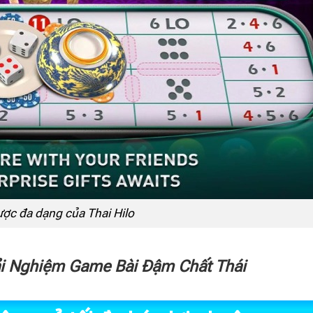
ợc đa dạng của Thai Hilo
ải Nghiệm Game Bài Đậm Chất Thái