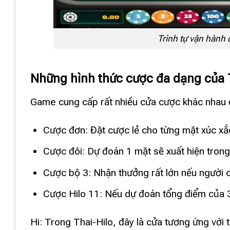
Trình tự vận hành 
Những hình thức cược đa dạng của 
Game cung cấp rất nhiều cửa cược khác nhau để
Cược đơn: Đặt cược lẻ cho từng mặt xúc xắc
Cược đôi: Dự đoán 1 mặt sẽ xuất hiện trong 
Cược bộ 3: Nhận thưởng rất lớn nếu người c
Cược Hilo 11: Nếu dự đoán tổng điểm của 3
Hi: Trong Thai-Hilo, đây là cửa tương ứng với