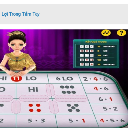
 Lợi Trong Tầm Tay